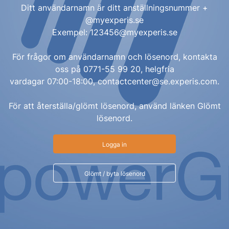
Ditt användarnamn är ditt anställningsnummer +
@myexperis.se
Exempel:
123456@myexperis.se
För frågor om användarnamn och lösenord, kontakta
oss på 0771-55 99 20, helgfria
vardagar 07:00-18:00,
contactcenter@se.experis.com
.
För att återställa/glömt lösenord, använd länken Glömt
lösenord.
Logga in
Glömt / byta lösenord